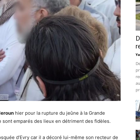
D
r
Ya
De
pr
re
au
pr
Meroun
hier pour la rupture du jeûne à la Grande
e sont emparés des lieux en détriment des fidèles.
mosquée d’Evry car il a décoré lui-même son recteur de