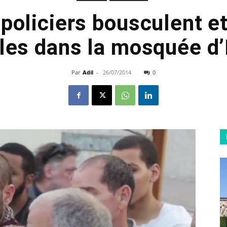
 policiers bousculent e
èles dans la mosquée d’
Par
Adil
-
26/07/2014
0