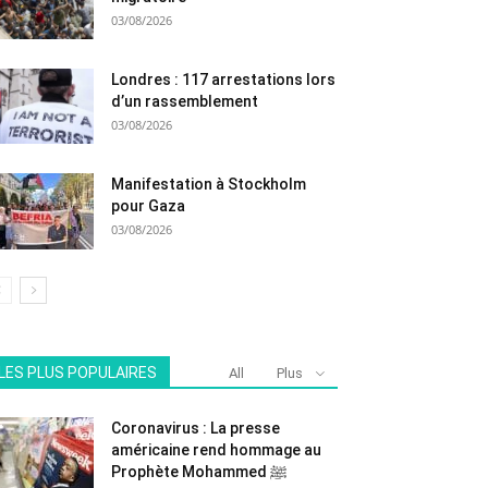
03/08/2026
Londres : 117 arrestations lors
d’un rassemblement
03/08/2026
Manifestation à Stockholm
pour Gaza
03/08/2026
LES PLUS POPULAIRES
All
Plus
Coronavirus : La presse
américaine rend hommage au
Prophète Mohammed ﷺ