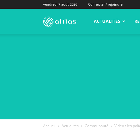
vendredi 7 août 2026
Connecter / rejoindre
alNas.fr
ACTUALITÉS
RE
Accueil
Actualités
Communauté
Vidéo : les pol