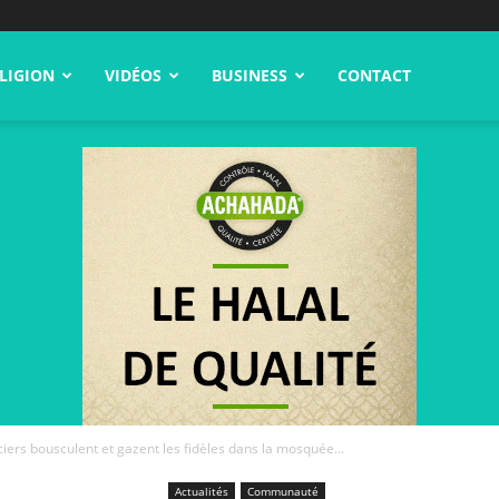
LIGION
VIDÉOS
BUSINESS
CONTACT
iciers bousculent et gazent les fidèles dans la mosquée...
Actualités
Communauté