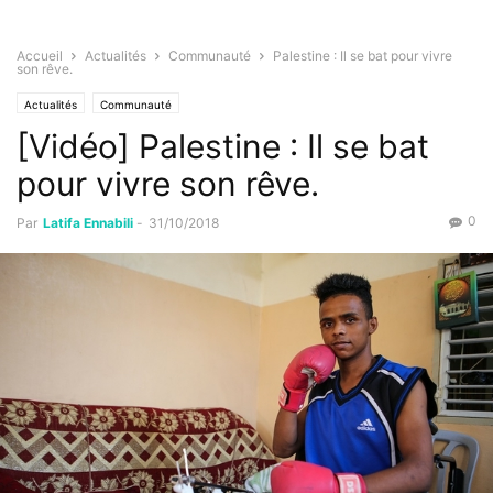
Accueil
Actualités
Communauté
Palestine : Il se bat pour vivre
son rêve.
Actualités
Communauté
[Vidéo] Palestine : Il se bat
pour vivre son rêve.
0
Par
Latifa Ennabili
-
31/10/2018