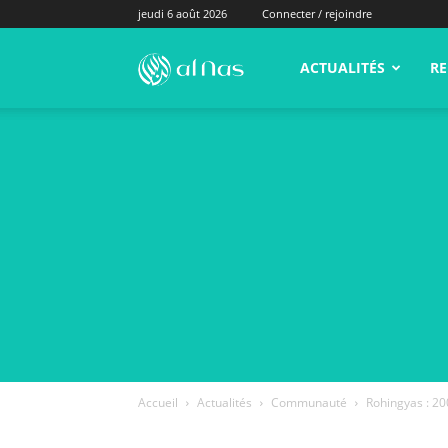
jeudi 6 août 2026
Connecter / rejoindre
alNas.fr
ACTUALITÉS
RE
Accueil
Actualités
Communauté
Rohingyas : 20