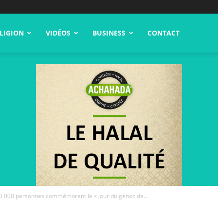
LIGION
VIDÉOS
BUSINESS
CONTACT
0 000 personnes commémorent le « Jour du génocide...