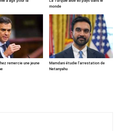
lle à agir pour la
La Turquie aide 85 pays dans le
monde
ez remercie une jeune
Mamdani étudie l’arrestation de
ne
Netanyahu