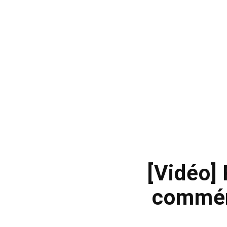
[Vidéo]
commém