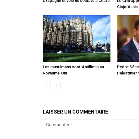
L’Espagne envoie 60 soldats à Ceuta
Le Chili appe
Cisjordanie
Les musulmans sont 4 millions au
Pedro Sánch
Royaume-Uni
Palestinien
LAISSER UN COMMENTAIRE