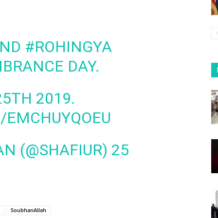
END
#ROHINGYA
BRANCE DAY.
5TH 2019.
M/EMCHUYQOEU
AN (@SHAFIUR)
25
SoubhanAllah