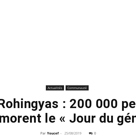
Actualités
Communauté
 Rohingyas : 200 000 p
orent le « Jour du gén
Par
Youcef
-
25/08/2019
0