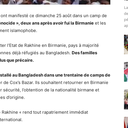
La
de
 ont manifesté ce dimanche 25 août dans un camp de
pé
nocide », deux ans après avoir fui la Birmanie
et les
ap
ément islamophobe.
tter l’Etat de Rakhine en Birmanie, pays à majorité
sonnes déjà réfugiés au Bangladesh.
Des familles
lus que précaire.
 installé au Bangladesh dans une trentaine de camps de
er de Cox’s Bazar. Ils souhaitent retourner en Birmanie
r sécurité, l’obtention de la nationalité birmane et
es d’origine.
e Rakhine « rend tout rapatriement immédiat
ernational.