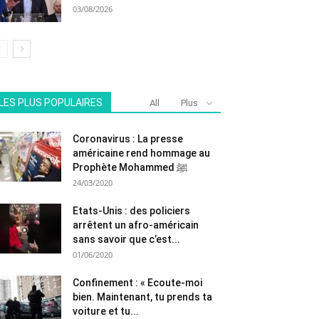
03/08/2026
LES PLUS POPULAIRES
All
Plus
Coronavirus : La presse
américaine rend hommage au
Prophète Mohammed ﷺ
24/03/2020
Etats-Unis : des policiers
arrêtent un afro-américain
sans savoir que c’est...
01/06/2020
Confinement : « Ecoute-moi
bien. Maintenant, tu prends ta
voiture et tu...