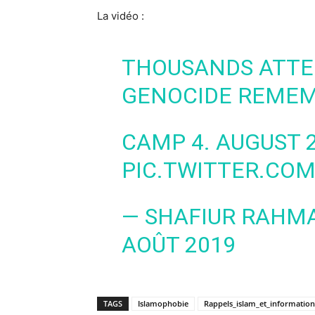
La vidéo :
THOUSANDS ATT
GENOCIDE REMEM
CAMP 4. AUGUST 2
PIC.TWITTER.CO
— SHAFIUR RAHM
AOÛT 2019
TAGS
Islamophobie
Rappels_islam_et_information