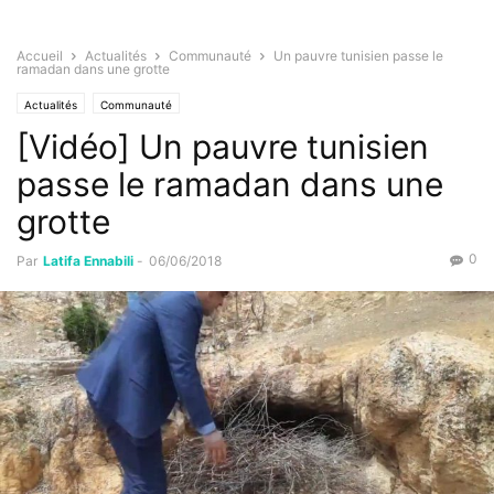
Accueil
Actualités
Communauté
Un pauvre tunisien passe le
ramadan dans une grotte
Actualités
Communauté
[Vidéo] Un pauvre tunisien
passe le ramadan dans une
grotte
0
Par
Latifa Ennabili
-
06/06/2018