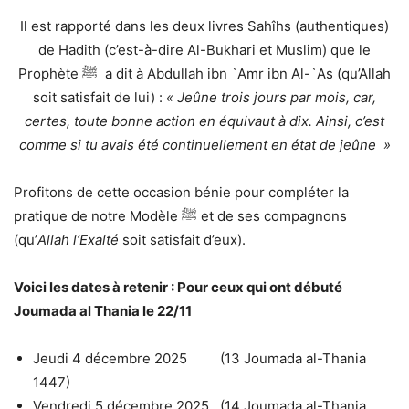
Il est rapporté dans les deux livres Sahîhs (authentiques)
de Hadith (c’est-à-dire Al-Bukhari et Muslim) que le
Prophète
ﷺ
a dit à Abdullah ibn `Amr ibn Al-`As (qu’Allah
soit satisfait de lui) :
« Jeûne trois jours par mois, car,
certes, toute bonne action en équivaut à dix. Ainsi, c’est
comme si tu avais été continuellement en état de jeûne
»
Profitons de cette occasion bénie pour compléter la
pratique de notre Modèle ﷺ et de ses compagnons
(qu’
Allah l’Exalté
soit satisfait d’eux).
Voici les dates à retenir : Pour ceux qui ont débuté
Joumada al Thania le 22/11
Jeudi 4 décembre 2025 (13
Joumada al-Thania
1447)
Vendredi 5 décembre 2025 (14
Joumada al-Thania