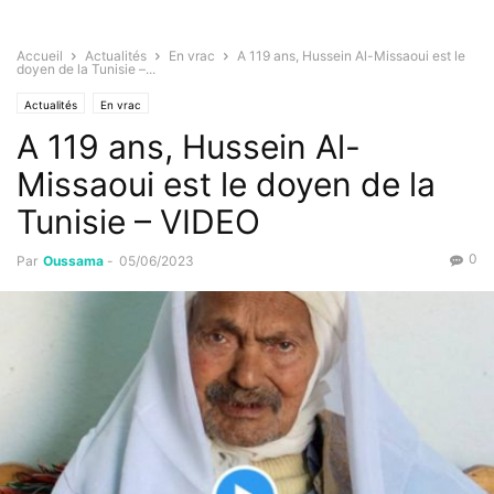
Accueil
Actualités
En vrac
A 119 ans, Hussein Al-Missaoui est le
doyen de la Tunisie –...
Actualités
En vrac
A 119 ans, Hussein Al-
Missaoui est le doyen de la
Tunisie – VIDEO
0
Par
Oussama
-
05/06/2023