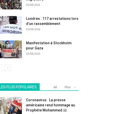
03/08/2026
Londres : 117 arrestations lors
d’un rassemblement
03/08/2026
Manifestation à Stockholm
pour Gaza
03/08/2026
LES PLUS POPULAIRES
All
Plus
Coronavirus : La presse
américaine rend hommage au
Prophète Mohammed ﷺ