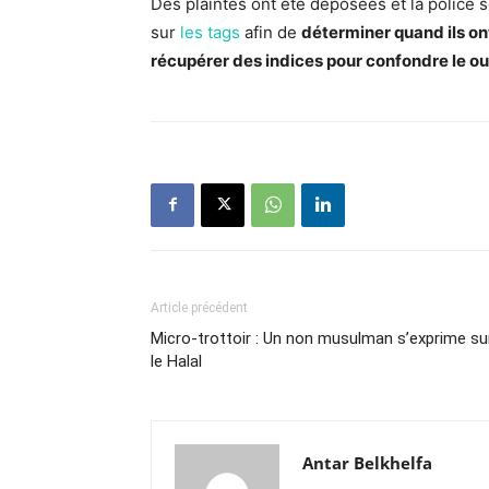
Des plaintes ont été déposées et la police 
sur
les tags
afin de
déterminer quand ils ont
récupérer des indices pour confondre le ou
Article précédent
Micro-trottoir : Un non musulman s’exprime su
le Halal
Antar Belkhelfa