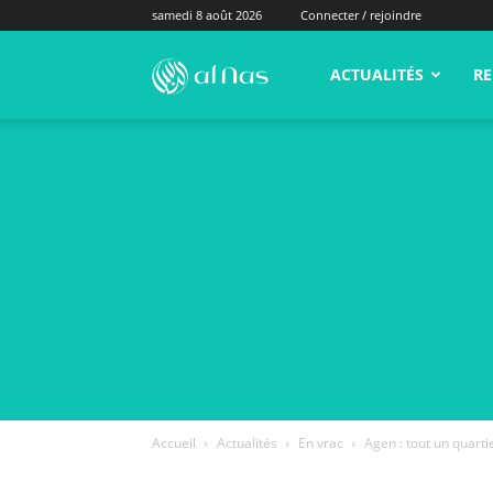
samedi 8 août 2026
Connecter / rejoindre
alNas.fr
ACTUALITÉS
RE
Accueil
Actualités
En vrac
Agen : tout un quarti