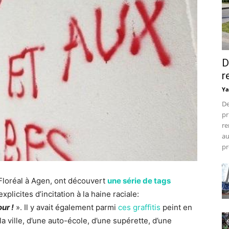
D
r
Ya
De
pr
re
au
pr
 Floréal à Agen, ont découvert
une série de tags
licites d’incitation à la haine raciale:
ur !
». Il y avait également parmi
ces graffitis
peint en
 ville, d’une auto-école, d’une supérette, d’une