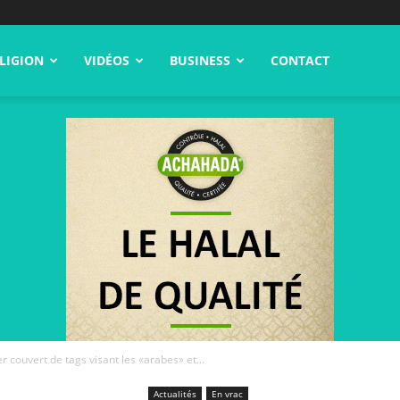
LIGION
VIDÉOS
BUSINESS
CONTACT
er couvert de tags visant les «arabes» et...
Actualités
En vrac