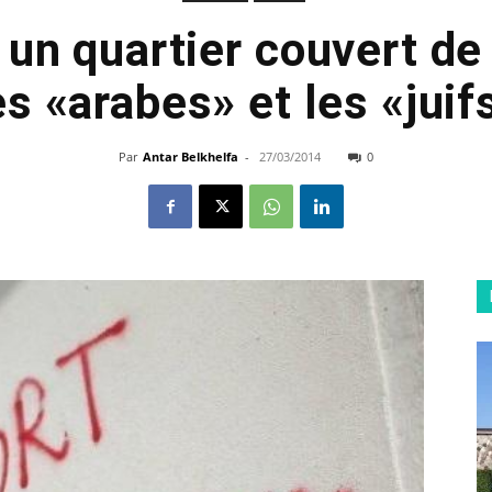
 un quartier couvert de
es «arabes» et les «juif
Par
Antar Belkhelfa
-
27/03/2014
0