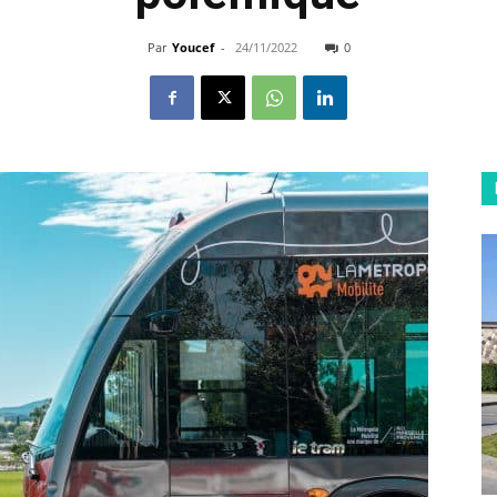
Par
Youcef
-
24/11/2022
0