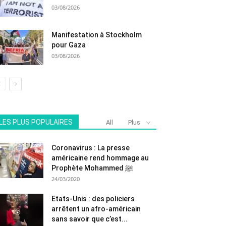
03/08/2026
Manifestation à Stockholm
pour Gaza
03/08/2026
LES PLUS POPULAIRES
All
Plus
Coronavirus : La presse
américaine rend hommage au
Prophète Mohammed ﷺ
24/03/2020
Etats-Unis : des policiers
arrêtent un afro-américain
sans savoir que c’est...