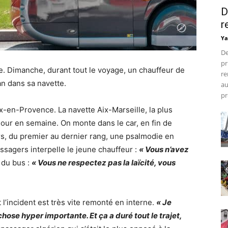
D
r
Ya
De
pr
te. Dimanche, durant tout le voyage, un chauffeur de
re
an dans sa navette.
au
pr
ix-en-Provence. La navette Aix-Marseille, la plus
jour en semaine. On monte dans le car, en fin de
rs, du premier au dernier rang, une psalmodie en
ssagers interpelle le jeune chauffeur :
« Vous n’avez
e du bus :
« Vous ne respectez pas la laïcité, vous
l’incident est très vite remonté en interne.
« Je
chose hyper importante. Et ça a duré tout le trajet,