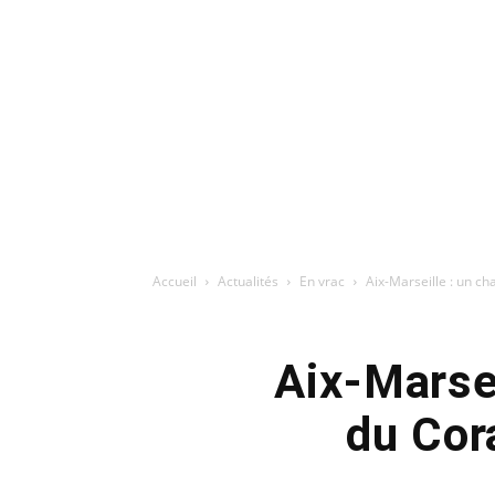
Accueil
Actualités
En vrac
Aix-Marseille : un ch
Aix-Marsei
du Cor