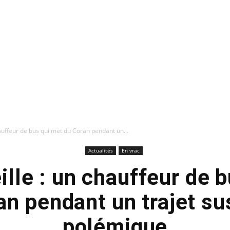
auffeur de bus qui met du Coran pendant un...
Actualités
En vrac
lle : un chauffeur de 
an pendant un trajet sus
polémique