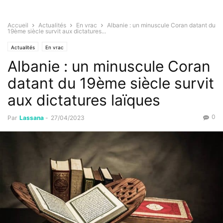
Accueil
Actualités
En vrac
Albanie : un minuscule Coran datant du
19ème siècle survit aux dictatures...
Actualités
En vrac
Albanie : un minuscule Coran
datant du 19ème siècle survit
aux dictatures laïques
0
Par
Lassana
-
27/04/2023