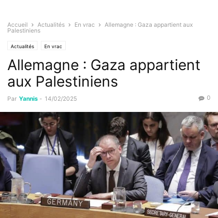
Accueil
Actualités
En vrac
Allemagne : Gaza appartient aux
Palestiniens
Actualités
En vrac
Allemagne : Gaza appartient
aux Palestiniens
0
Par
Yannis
-
14/02/2025