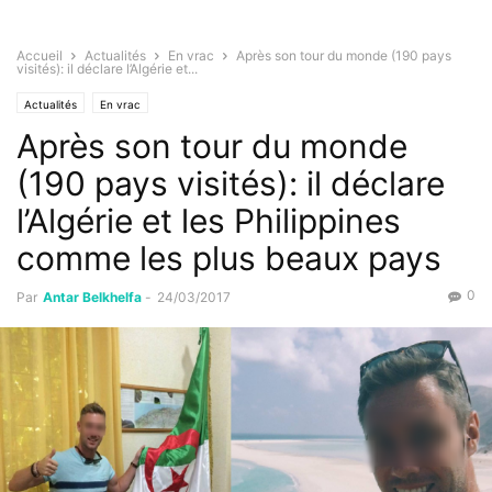
Accueil
Actualités
En vrac
Après son tour du monde (190 pays
visités): il déclare l’Algérie et...
Actualités
En vrac
Après son tour du monde
(190 pays visités): il déclare
l’Algérie et les Philippines
comme les plus beaux pays
0
Par
Antar Belkhelfa
-
24/03/2017