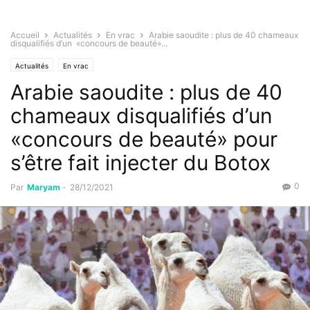
Accueil
Actualités
En vrac
Arabie saoudite : plus de 40 chameaux
disqualifiés d’un «concours de beauté»...
Actualités
En vrac
Arabie saoudite : plus de 40
chameaux disqualifiés d’un
«concours de beauté» pour
s’être fait injecter du Botox
0
Par
Maryam
-
28/12/2021