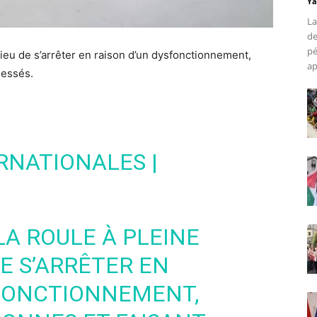
Ya
La
de
pé
lieu de s’arrêter en raison d’un dysfonctionnement,
ap
lessés.
RNATIONALES |
LA ROULE À PLEINE
DE S’ARRÊTER EN
SFONCTIONNEMENT,