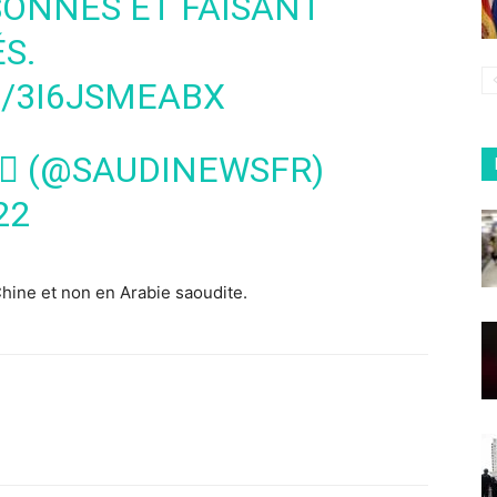
ONNES ET FAISANT
S.
M/3I6JSMEABX
  (@SAUDINEWSFR)
22
hine et non en Arabie saoudite.