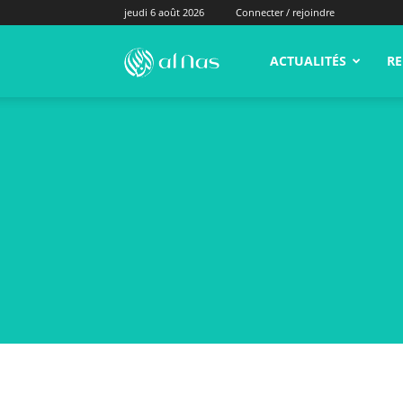
jeudi 6 août 2026
Connecter / rejoindre
alNas.fr
ACTUALITÉS
RE