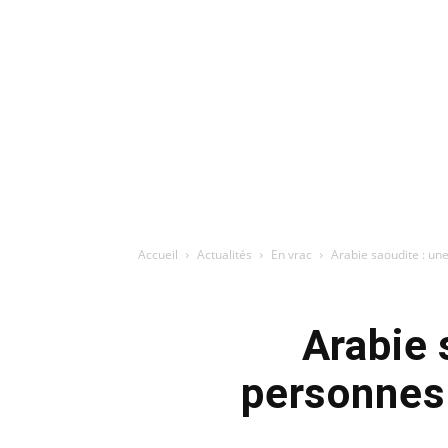
Accueil
Actualités
En vrac
Arabie saoudite : une 
Arabie 
personnes 