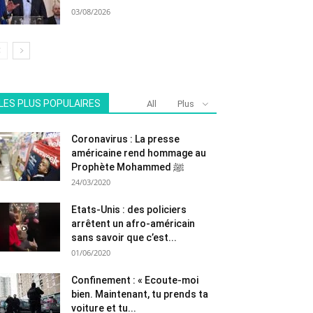
03/08/2026
LES PLUS POPULAIRES
All
Plus
Coronavirus : La presse
américaine rend hommage au
Prophète Mohammed ﷺ
24/03/2020
Etats-Unis : des policiers
arrêtent un afro-américain
sans savoir que c’est...
01/06/2020
Confinement : « Ecoute-moi
bien. Maintenant, tu prends ta
voiture et tu...