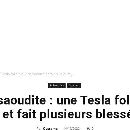
Tesla folle tue 2 personnes et fait plusieurs...
Actualités
En vrac
saoudite : une Tesla fol
et fait plusieurs bles
Par
Oussama
-
14/11/2022
0