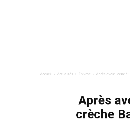
Accueil
Actualités
En vrac
Après avoir licencié 
Après avo
crèche Ba