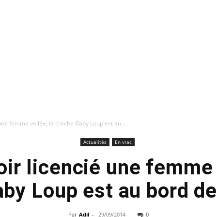
une femme voilée, la crèche Baby Loup est au...
Actualités
En vrac
ir licencié une femme 
by Loup est au bord de l
Par
Adil
-
29/09/2014
0