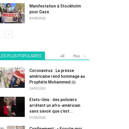
Manifestation à Stockholm
pour Gaza
03/08/2026
LES PLUS POPULAIRES
All
Plus
Coronavirus : La presse
américaine rend hommage au
Prophète Mohammed ﷺ
24/03/2020
Etats-Unis : des policiers
arrêtent un afro-américain
sans savoir que c’est...
01/06/2020
Confinement : « Ecoute-moi