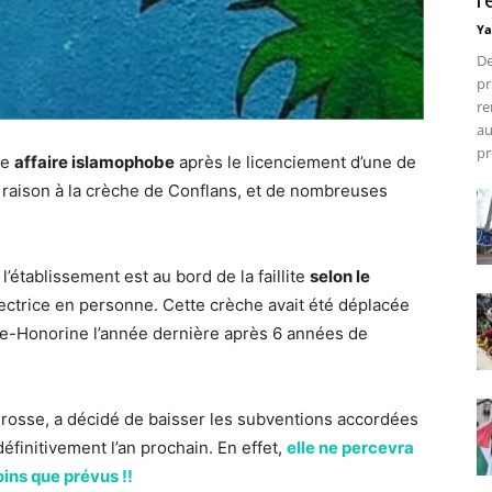
r
Ya
De
pr
re
au
pr
ne
affaire islamophobe
après le licenciement d’une de
né raison à la crèche de Conflans, et de nombreuses
l’établissement est au bord de la faillite
selon le
rectrice en personne. Cette crèche avait été déplacée
e-Honorine l’année dernière après 6 années de
Brosse, a décidé de baisser les subventions accordées
éfinitivement l’an prochain. En effet,
elle ne percevra
ins que prévus !!