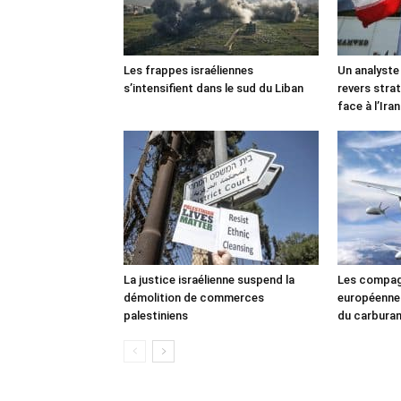
Les frappes israéliennes
Un analyste
s’intensifient dans le sud du Liban
revers stra
face à l’Iran
La justice israélienne suspend la
Les compag
démolition de commerces
européennes
palestiniens
du carbura