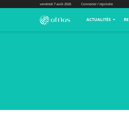
vendredi 7 août 2026
Connecter / rejoindre
alNas.fr
ACTUALITÉS
RE