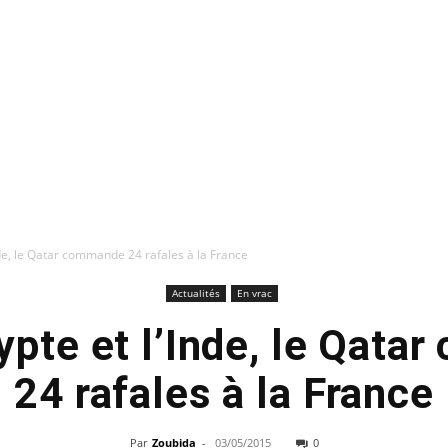
nde, le Qatar commande 24 rafales à la France
Actualités
En vrac
ypte et l’Inde, le Qat
24 rafales à la France
Par
Zoubida
-
03/05/2015
0