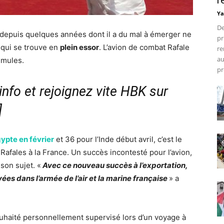
r
Ya
De
depuis quelques années dont il a du mal à émerger ne
pr
 qui se trouve en
plein essor
. L’avion de combat Rafale
re
au
émules.
pr
nfo et rejoignez vite HBK sur
]
ypte en février
et 36 pour l’Inde début avril, c’est le
Rafales à la France. Un succès incontesté pour l’avion,
 son sujet. «
Avec ce nouveau succès à l’exportation,
ées dans l’armée de l’air et la marine française
» a
uhaité personnellement supervisé lors d’un voyage à