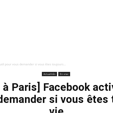
til pour vous demander si vous êtes toujours...
Actualités
En vrac
 à Paris] Facebook acti
demander si vous êtes 
vie