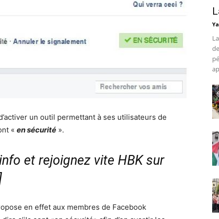
L
Ya
La
de
pé
ap
’activer un outil permettant à ses utilisateurs de
ont «
en sécurité
».
nfo et rejoignez vite HBK sur
]
 propose en effet aux membres de Facebook