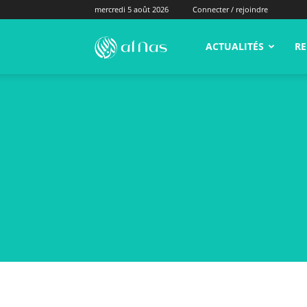
mercredi 5 août 2026
Connecter / rejoindre
alNas.fr
ACTUALITÉS
RE