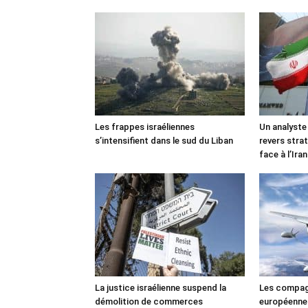
Les frappes israéliennes
Un analyste
s’intensifient dans le sud du Liban
revers stra
face à l’Iran
La justice israélienne suspend la
Les compag
démolition de commerces
européennes