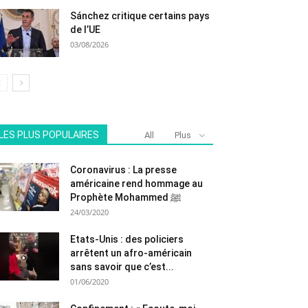
Sánchez critique certains pays
de l’UE
03/08/2026
LES PLUS POPULAIRES
All
Plus
Coronavirus : La presse
américaine rend hommage au
Prophète Mohammed ﷺ
24/03/2020
Etats-Unis : des policiers
arrêtent un afro-américain
sans savoir que c’est...
01/06/2020