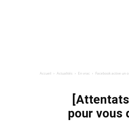
Accueil
Actualités
En vrac
Facebook active un ou
[Attentats
pour vous 