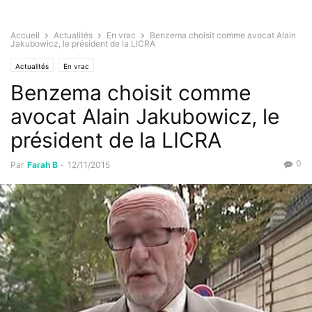
Accueil
Actualités
En vrac
Benzema choisit comme avocat Alain
Jakubowicz, le président de la LICRA
Actualités
En vrac
Benzema choisit comme
avocat Alain Jakubowicz, le
président de la LICRA
0
Par
Farah B
-
12/11/2015