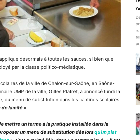
r
Ya
De
pr
re
au
pr
s’applique désormais à toutes les sauces, si bien que
ployé par la classe politico-médiatique.
scolaires de la ville de Chalon-sur-Saône, en Saône-
aire UMP de la ville, Gilles Platret, a annoncé lundi la
ne, du menu de substitution dans les cantines scolaires
 de laïcité
».
 mettre un terme à la pratique installée dans la
à proposer un menu de substitution dès lors
qu’un plat