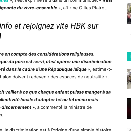
tines
», s’est exprimé l’élu dans un communiqué. «
Il est
xigeante du vivre-ensemble
», affirme Gilles Platret.
nfo et rejoignez vite HBK sur
]
dre en compte des considérations religieuses.
ue du porc est servi, c’est opérer une discrimination
epté dans le cadre d’une République laïque
», estime-t-
 Chalon doivent redevenir des espaces de neutralité ».
it veiller à ce que chaque enfant puisse manger à sa
llectivité locale d’adopter tel ou tel menu mais
de discernement
», a commenté la ministre de
m.
 la discrimination est à l’origine d’une simple histoire