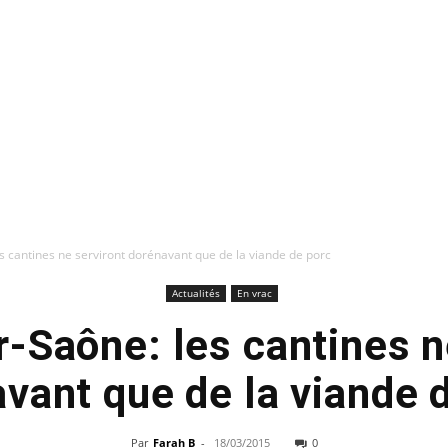
s cantines ne serviront dorénavant que de la viande de porc
Actualités
En vrac
-Saône: les cantines n
vant que de la viande 
Par
Farah B
-
18/03/2015
0