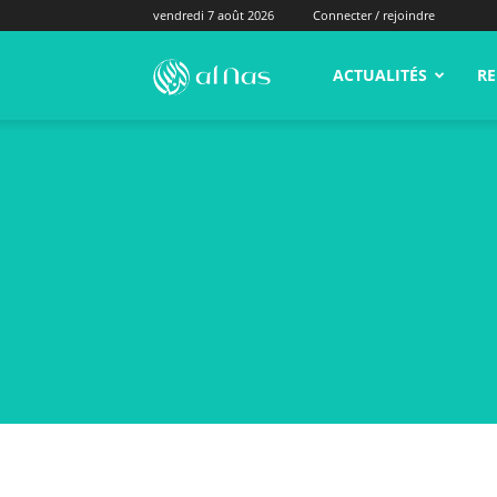
vendredi 7 août 2026
Connecter / rejoindre
alNas.fr
ACTUALITÉS
RE