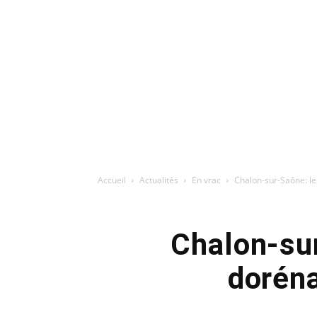
Accueil
Actualités
En vrac
Chalon-sur-Saône: le
Chalon-sur
doréna