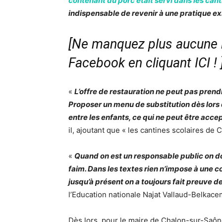
contenant du porc était servi dans les can
indispensable de revenir à une pratique e
[Ne manquez plus aucune i
Facebook en cliquant ICI !
«
L’offre de restauration ne peut pas pren
Proposer un menu de substitution dès lors q
entre les enfants, ce qui ne peut être acc
il, ajoutant que « les cantines scolaires de
«
Quand on est un responsable public on do
faim. Dans les textes rien n’impose à une co
jusqu’à présent on a toujours fait preuve 
l’Education nationale Najat Vallaud-Belkace
Dès lors, pour le maire de Chalon-sur-Saône,