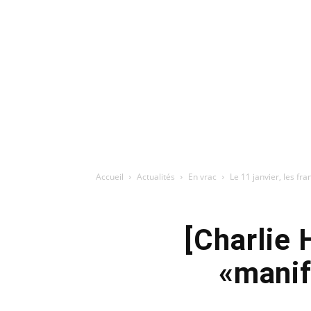
Accueil
Actualités
En vrac
Le 11 janvier, les f
[Charlie 
«manif