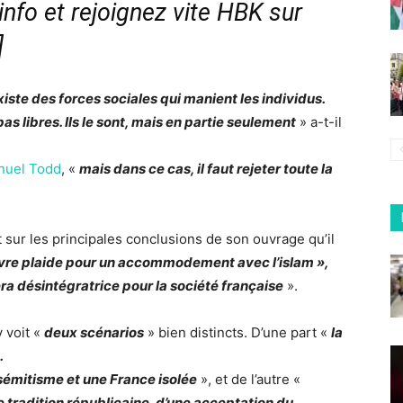
nfo et rejoignez vite HBK sur
]
existe des forces sociales qui manient les individus.
as libres. Ils le sont, mais en partie seulement
» a-t-il
uel Todd
, «
mais dans ce cas, il faut rejeter toute la
t sur les principales conclusions de son ouvrage qu’il
ivre plaide pour un accommodement avec l’islam »,
era désintégratrice pour la société française
».
 voit «
deux scénarios
» bien distincts. D’une part «
la
.
sémitisme et une France isolée
», et de l’autre «
 tradition républicaine, d’une acceptation du