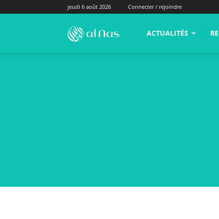
jeudi 6 août 2026
Connecter / rejoindre
alNas.fr
ACTUALITÉS
RE