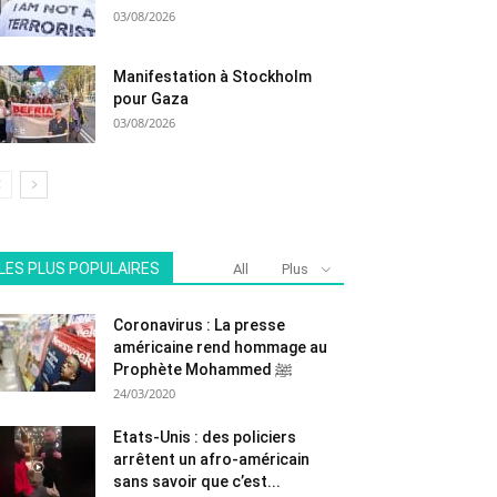
03/08/2026
Manifestation à Stockholm
pour Gaza
03/08/2026
LES PLUS POPULAIRES
All
Plus
Coronavirus : La presse
américaine rend hommage au
Prophète Mohammed ﷺ
24/03/2020
Etats-Unis : des policiers
arrêtent un afro-américain
sans savoir que c’est...