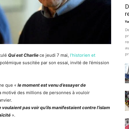
D
r
Ya
De
pr
re
au
pr
itulé
Qui est Charlie
ce jeudi 7 mai,
l’historien et
 polémique suscitée par son essai, invité de l’émission
me que «
le moment est venu d’essayer de
 a motivé des millions de personnes à vouloir
nvier.
 voulaient pas voir qu’ils manifestaient contre l’islam
aïcité
».