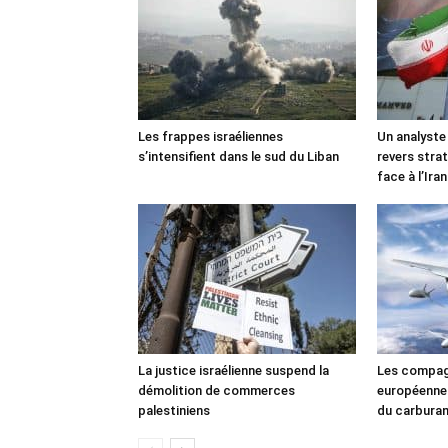
Les frappes israéliennes
Un analyste
s’intensifient dans le sud du Liban
revers stra
face à l’Iran
La justice israélienne suspend la
Les compag
démolition de commerces
européennes
palestiniens
du carbura