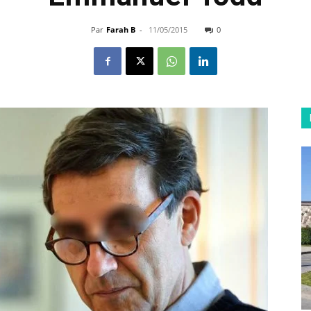
Par
Farah B
-
11/05/2015
0