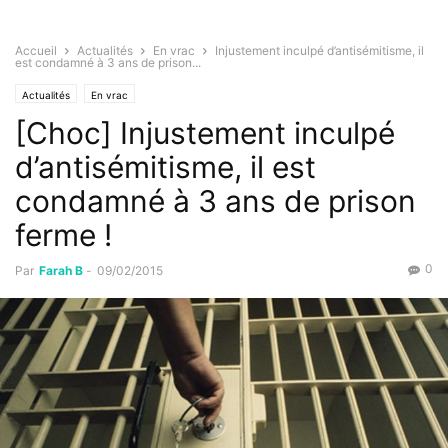
Accueil
Actualités
En vrac
Injustement inculpé d’antisémitisme, il
est condamné à 3 ans de prison...
Actualités
En vrac
[Choc] Injustement inculpé
d’antisémitisme, il est
condamné à 3 ans de prison
ferme !
0
Par
Farah B
-
09/02/2015