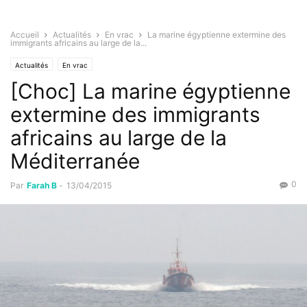
Accueil
Actualités
En vrac
La marine égyptienne extermine des
immigrants africains au large de la...
Actualités
En vrac
[Choc] La marine égyptienne
extermine des immigrants
africains au large de la
Méditerranée
0
Par
Farah B
-
13/04/2015