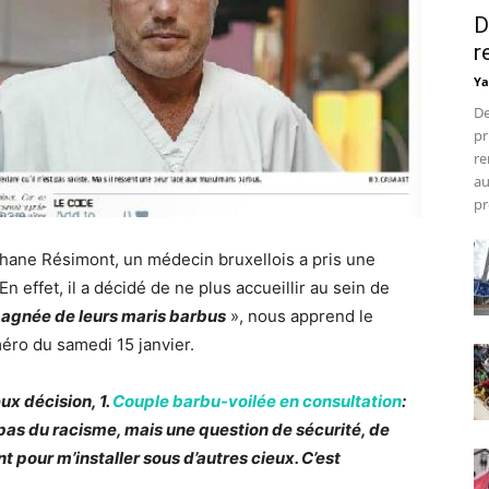
D
r
Ya
De
pr
re
au
pr
hane Résimont, un médecin bruxellois a pris une
 effet, il a décidé de ne plus accueillir au sein de
gnée de leurs maris barbus
», nous apprend le
ro du samedi 15 janvier.
eux décision, 1.
Couple barbu-voilée en consultation
:
 pas du racisme, mais une question de sécurité, de
t pour m’installer sous d’autres cieux. C’est