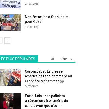
03/08/2026
Manifestation à Stockholm
pour Gaza
03/08/2026
LES PLUS POPULAIRES
All
Plus
Coronavirus : La presse
américaine rend hommage au
Prophète Mohammed ﷺ
24/03/2020
Etats-Unis : des policiers
arrêtent un afro-américain
sans savoir que c’est...