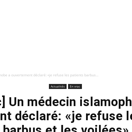
be a ouvertement déclaré: «je refuse les patients barbus...
Actualités
En vrac
c] Un médecin islamoph
t déclaré: «je refuse l
barbus et les voilées»