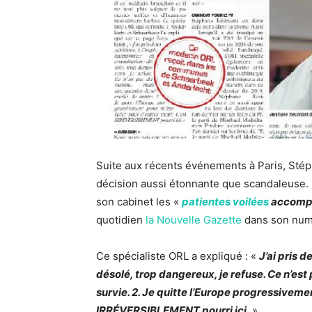
Suite aux récents événements à Paris, Stép
décision aussi étonnante que scandaleuse. En
son cabinet les «
patientes voilées
accompa
quotidien
la Nouvelle Gazette
dans son numé
Ce spécialiste ORL a expliqué : «
J’ai pris d
désolé, trop dangereux, je refuse. Ce n’est
survie. 2. Je quitte l’Europe progressivemen
IRRÉVERSIBLEMENT pourri ici.
»