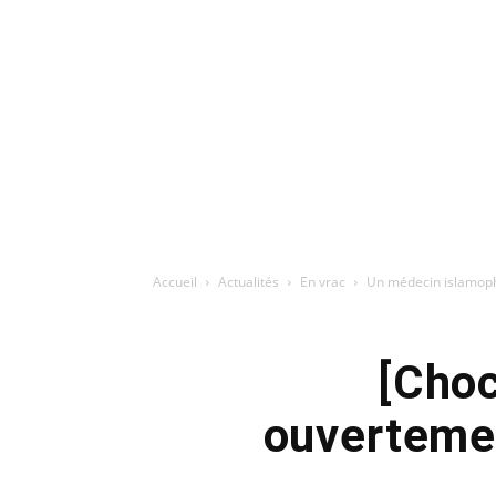
Accueil
Actualités
En vrac
Un médecin islamopho
[Cho
ouvertemen