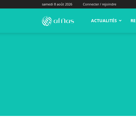
samedi 8 août 2026
Connecter / rejoindre
alNas.fr
ACTUALITÉS
RE