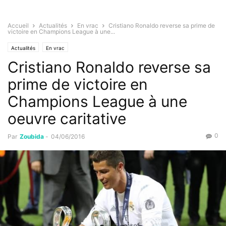
Accueil
Actualités
En vrac
Cristiano Ronaldo reverse sa prime de
victoire en Champions League à une...
Actualités
En vrac
Cristiano Ronaldo reverse sa
prime de victoire en
Champions League à une
oeuvre caritative
0
Par
Zoubida
-
04/06/2016