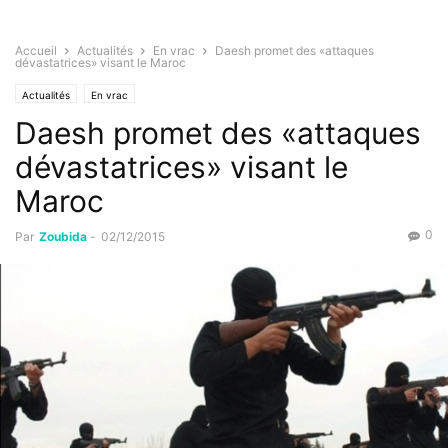
Accueil
Actualités
En vrac
Daesh promet des «attaques
dévastatrices» visant le Maroc
Actualités
En vrac
Daesh promet des «attaques
dévastatrices» visant le
Maroc
0
Par
Zoubida
-
02/12/2015