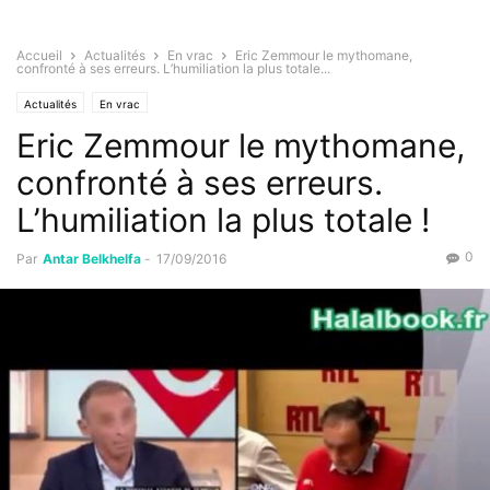
Accueil
Actualités
En vrac
Eric Zemmour le mythomane,
confronté à ses erreurs. L’humiliation la plus totale...
Actualités
En vrac
Eric Zemmour le mythomane,
confronté à ses erreurs.
L’humiliation la plus totale !
0
Par
Antar Belkhelfa
-
17/09/2016