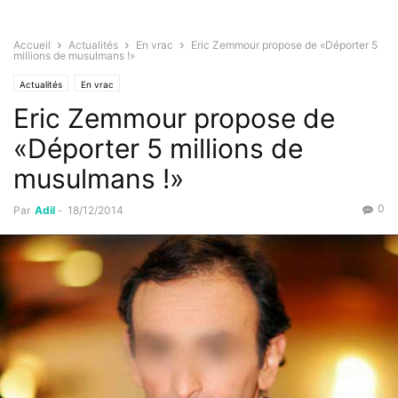
Accueil
Actualités
En vrac
Eric Zemmour propose de «Déporter 5
millions de musulmans !»
Actualités
En vrac
Eric Zemmour propose de
«Déporter 5 millions de
musulmans !»
0
Par
Adil
-
18/12/2014