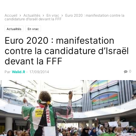
Accueil
Actualités
En vrac
Euro 2020 : manifestation contre la
candidature d’Israël devant la FFF
Actualités
En vrac
Euro 2020 : manifestation
contre la candidature d’Israël
devant la FFF
0
Par
Walid.R
-
17/09/2014