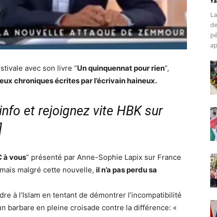
Ya
La
de
pé
ap
tivale avec son livre “
Un quinquennat pour rien
”,
deux chroniques écrites par l’écrivain haineux.
nfo et rejoignez vite HBK sur
]
C à vous
” présenté par Anne-Sophie Lapix sur France
re mais malgré cette nouvelle,
il n’a pas perdu sa
ndre à l’Islam en tentant de démontrer l’incompatibilité
l un barbare en pleine croisade contre la différence: «