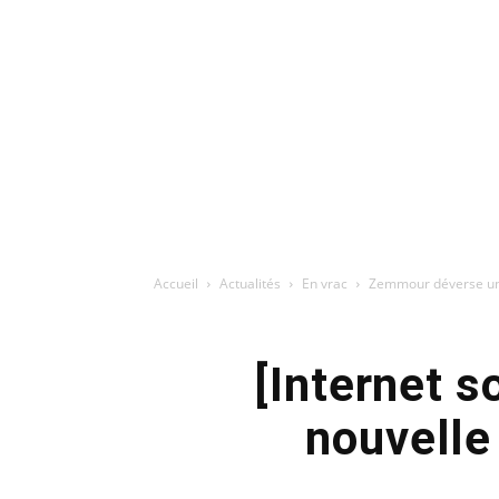
Accueil
Actualités
En vrac
Zemmour déverse une n
[Internet 
nouvelle 