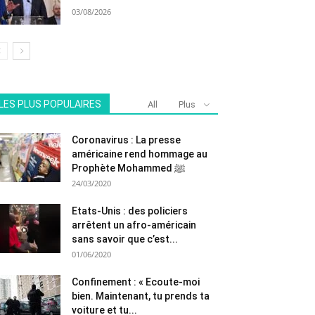
03/08/2026
LES PLUS POPULAIRES
All
Plus
Coronavirus : La presse
américaine rend hommage au
Prophète Mohammed ﷺ
24/03/2020
Etats-Unis : des policiers
arrêtent un afro-américain
sans savoir que c’est...
01/06/2020
Confinement : « Ecoute-moi
bien. Maintenant, tu prends ta
voiture et tu...