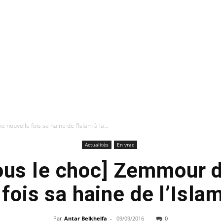
ouvelle fois sa haine de l’Islam à la...
Actualités
En vrac
sous le choc] Zemmour 
fois sa haine de l’Islam
Par
Antar Belkhelfa
-
09/09/2016
0