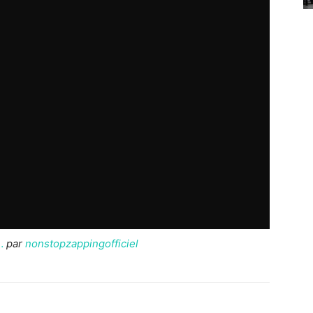
…
par
nonstopzappingofficiel