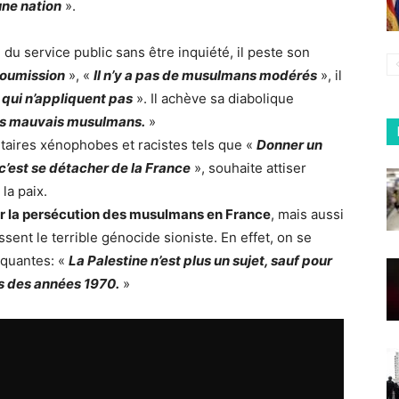
 une nation
».
u service public sans être inquiété, il peste son
soumission
», «
Il n’y a pas de musulmans modérés
», il
x qui n’appliquent pas
». Il achève sa diabolique
des mauvais musulmans.
»
taires xénophobes et racistes tels que «
Donner un
c’est se détacher de la France
», souhaite attiser
 la paix.
ur la persécution des musulmans en France
, mais aussi
ent le terrible génocide sioniste. En effet, on se
oquantes: «
La Palestine n’est plus un sujet, sauf pour
s des années 1970.
»