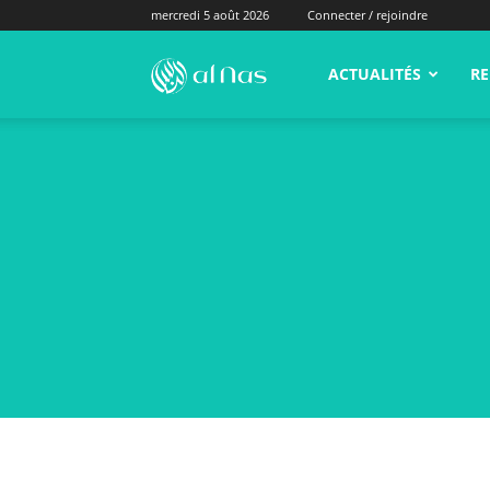
mercredi 5 août 2026
Connecter / rejoindre
alNas.fr
ACTUALITÉS
RE