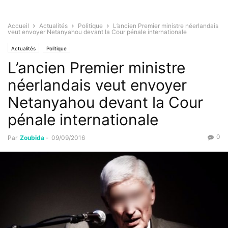
Accueil
Actualités
Politique
L’ancien Premier ministre néerlandais
veut envoyer Netanyahou devant la Cour pénale internationale
Actualités
Politique
L’ancien Premier ministre
néerlandais veut envoyer
Netanyahou devant la Cour
pénale internationale
0
Par
Zoubida
-
09/09/2016