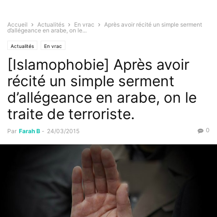
Accueil
Actualités
En vrac
Après avoir récité un simple serment
d’allégeance en arabe, on le...
Actualités
En vrac
[Islamophobie] Après avoir
récité un simple serment
d’allégeance en arabe, on le
traite de terroriste.
0
Par
Farah B
-
24/03/2015