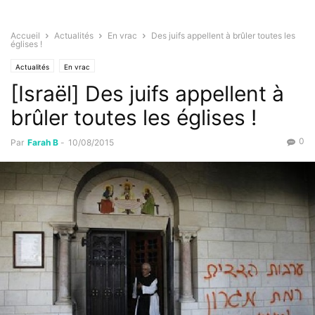
Accueil
Actualités
En vrac
Des juifs appellent à brûler toutes les
églises !
Actualités
En vrac
[Israël] Des juifs appellent à
brûler toutes les églises !
0
Par
Farah B
-
10/08/2015