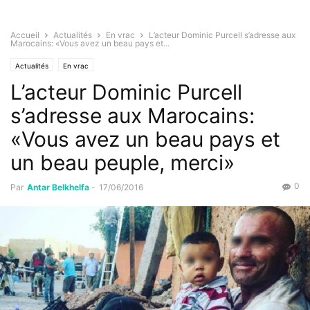
Accueil
Actualités
En vrac
L’acteur Dominic Purcell s’adresse aux
Marocains: «Vous avez un beau pays et...
Actualités
En vrac
L’acteur Dominic Purcell
s’adresse aux Marocains:
«Vous avez un beau pays et
un beau peuple, merci»
0
Par
Antar Belkhelfa
-
17/06/2016