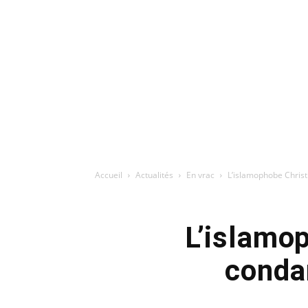
Accueil
Actualités
En vrac
L’islamophobe Chris
L’islamo
conda