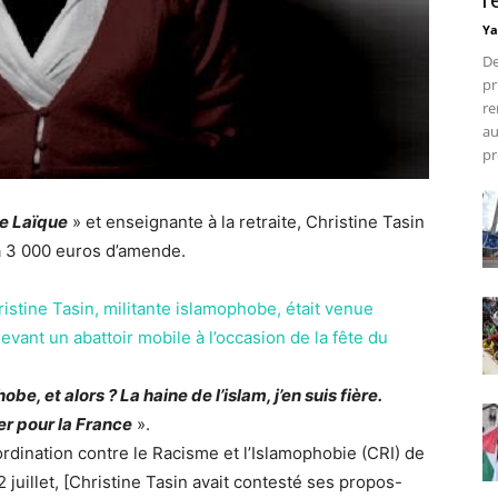
r
Ya
De
pr
re
au
pr
e Laïque
» et enseignante à la retraite, Christine Tasin
 à 3 000 euros d’amende.
istine Tasin, militante islamophobe, était venue
ant un abattoir mobile à l’occasion de la fête du
obe, et alors ? La haine de l’islam, j’en suis fière.
er pour la France
».
ordination contre le Racisme et l’Islamophobie (CRI) de
2 juillet, [Christine Tasin avait contesté ses propos-