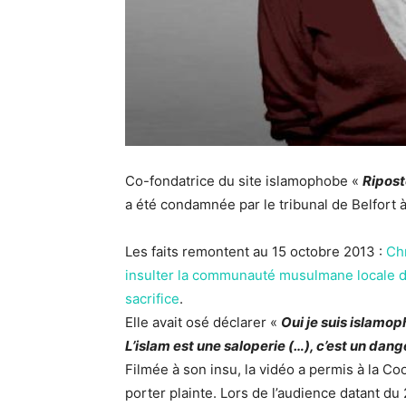
Co-fondatrice du site islamophobe «
Ripost
a été condamnée par le tribunal de Belfort
Les faits remontent au 15 octobre 2013 :
Chr
insulter la communauté musulmane locale dev
sacrifice
.
Elle avait osé déclarer «
Oui je suis islamoph
L’islam est une saloperie (…), c’est un dang
Filmée à son insu, la vidéo a permis à la Co
porter plainte. Lors de l’audience datant du 