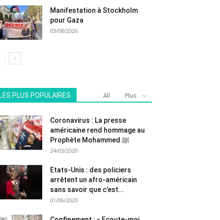
Manifestation à Stockholm
pour Gaza
03/08/2026
LES PLUS POPULAIRES
All
Plus
Coronavirus : La presse
américaine rend hommage au
Prophète Mohammed ﷺ
24/03/2020
Etats-Unis : des policiers
arrêtent un afro-américain
sans savoir que c’est...
01/06/2020
Confinement : « Ecoute-moi