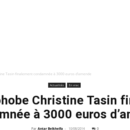
tine Tasin finalement condamnée à 3000 euros d’amende
Actualités
En vrac
phobe Christine Tasin f
mnée à 3000 euros d’
Par
Antar Belkhelfa
-
10/08/2014
0