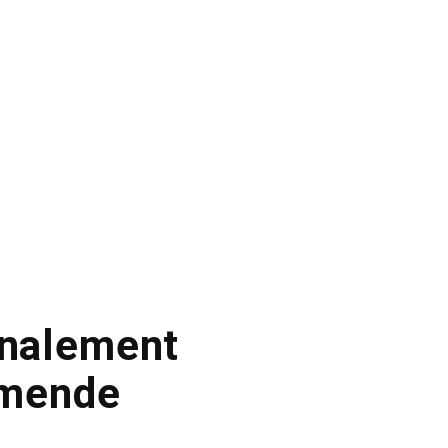
inalement
amende