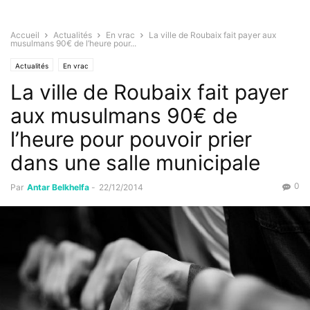
Accueil
Actualités
En vrac
La ville de Roubaix fait payer aux
musulmans 90€ de l’heure pour...
Actualités
En vrac
La ville de Roubaix fait payer
aux musulmans 90€ de
l’heure pour pouvoir prier
dans une salle municipale
0
Par
Antar Belkhelfa
-
22/12/2014