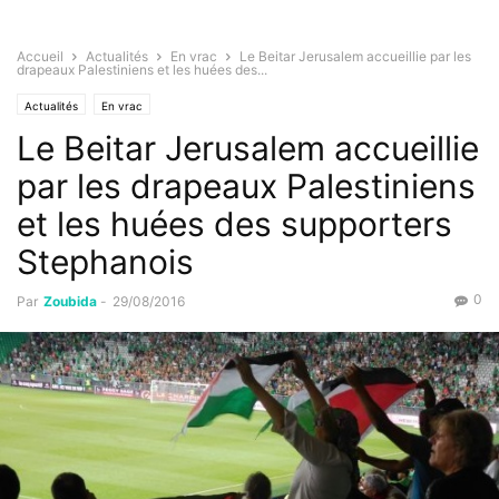
Accueil
Actualités
En vrac
Le Beitar Jerusalem accueillie par les
drapeaux Palestiniens et les huées des...
Actualités
En vrac
Le Beitar Jerusalem accueillie
par les drapeaux Palestiniens
et les huées des supporters
Stephanois
0
Par
Zoubida
-
29/08/2016