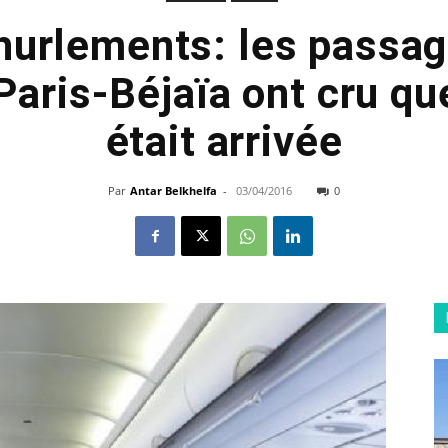
hurlements: les passag
Paris-Béjaïa ont cru qu
était arrivée
Par
Antar Belkhelfa
-
03/04/2016
0