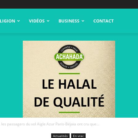
LIGION
VIDÉOS
BUSINESS
CONTACT
les passagers du vol Aigle Azur Paris-Béjaïa ont cru que...
Actualités
En vrac