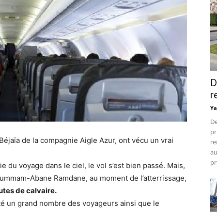
D
r
Ya
De
pr
Béjaïa de la compagnie Aigle Azur, ont vécu un vrai
re
au
pr
 du voyage dans le ciel, le vol s’est bien passé. Mais,
e Soummam-Abane Ramdane, au moment de l’atterrissage,
tes de calvaire.
été un grand nombre des voyageurs ainsi que le