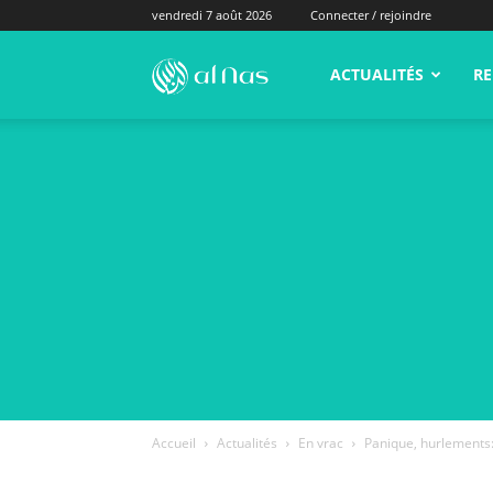
vendredi 7 août 2026
Connecter / rejoindre
alNas.fr
ACTUALITÉS
RE
Accueil
Actualités
En vrac
Panique, hurlements: 