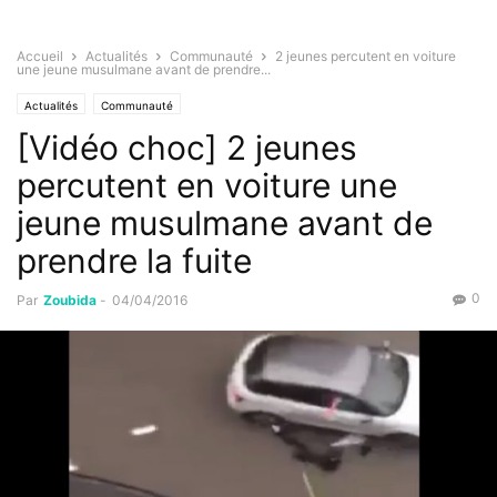
Accueil
Actualités
Communauté
2 jeunes percutent en voiture
une jeune musulmane avant de prendre...
Actualités
Communauté
[Vidéo choc] 2 jeunes
percutent en voiture une
jeune musulmane avant de
prendre la fuite
0
Par
Zoubida
-
04/04/2016