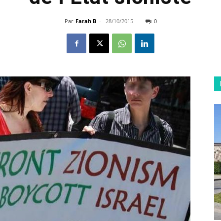
Par
Farah B
-
28/10/2015
0