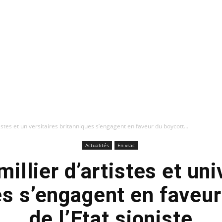
tistes et universitaires britanniques s’engagent en faveur du boycott...
Actualités
En vrac
millier d’artistes et uni
es s’engagent en faveur
de l’Etat sioniste