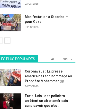
03/08/2026
Manifestation à Stockholm
pour Gaza
03/08/2026
LES PLUS POPULAIRES
All
Plus
Coronavirus : La presse
américaine rend hommage au
Prophète Mohammed ﷺ
24/03/2020
Etats-Unis : des policiers
arrêtent un afro-américain
sans savoir que c’est...