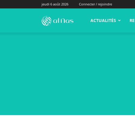
jeudi 6 août 2026
Connecter / rejoindre
alNas.fr
ACTUALITÉS
RE