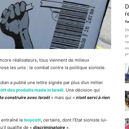
D
r
Ya
De
pr
re
au
pr
ncore réalisateurs, tous viennent de milieux
ose les unis : le combat contre la politique sioniste.
dian
a publié une lettre signée par plus d’un millier
ott des produits made in Israël.
Une décision qui
de construire avec Israël
» mais qui «
n’ont servi à rien
 entraîné le
boycott
, certains, dont l’Etat sioniste lui-
il qualifie de «
discriminatoire
».