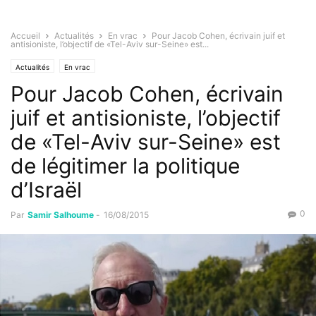
Accueil
Actualités
En vrac
Pour Jacob Cohen, écrivain juif et
antisioniste, l’objectif de «Tel-Aviv sur-Seine» est...
Actualités
En vrac
Pour Jacob Cohen, écrivain
juif et antisioniste, l’objectif
de «Tel-Aviv sur-Seine» est
de légitimer la politique
d’Israël
0
Par
Samir Salhoume
-
16/08/2015