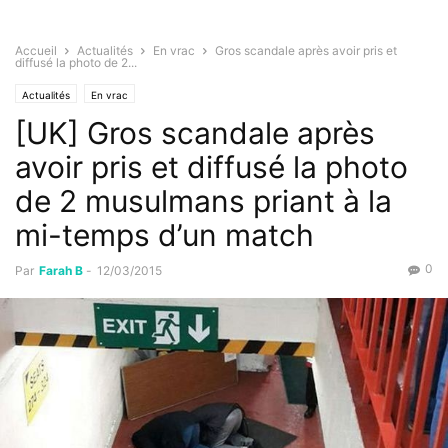
Accueil
Actualités
En vrac
Gros scandale après avoir pris et
diffusé la photo de 2...
Actualités
En vrac
[UK] Gros scandale après
avoir pris et diffusé la photo
de 2 musulmans priant à la
mi-temps d’un match
0
Par
Farah B
-
12/03/2015