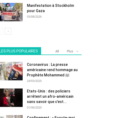
Manifestation à Stockholm
pour Gaza
03/08/2026
LES PLUS POPULAIRES
All
Plus
Coronavirus : La presse
américaine rend hommage au
Prophète Mohammed ﷺ
24/03/2020
Etats-Unis : des policiers
arrêtent un afro-américain
sans savoir que c’est...
01/06/2020
Confinement : « Ecoute-moi