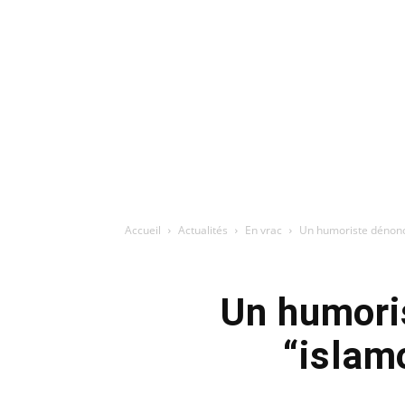
Accueil
Actualités
En vrac
Un humoriste dénonce 
Un humoris
“islam