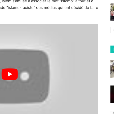
, Islem s’amuse à associer le mot “islamo” à tout et à
nde “islamo-raciste” des médias qui ont décidé de faire