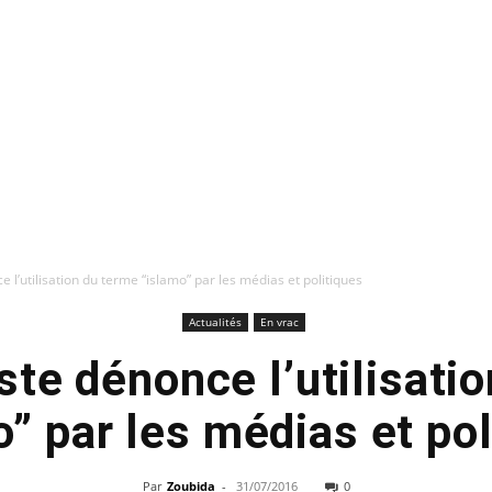
l’utilisation du terme “islamo” par les médias et politiques
Actualités
En vrac
te dénonce l’utilisati
o” par les médias et pol
Par
Zoubida
-
31/07/2016
0