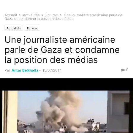
Accueil
Actualités
En vrac
Une journaliste américaine parle de
Gaza et condamne la position des médias
Actualités
En vrac
Une journaliste américaine
parle de Gaza et condamne
la position des médias
0
Par
Antar Belkhelfa
-
15/07/2014