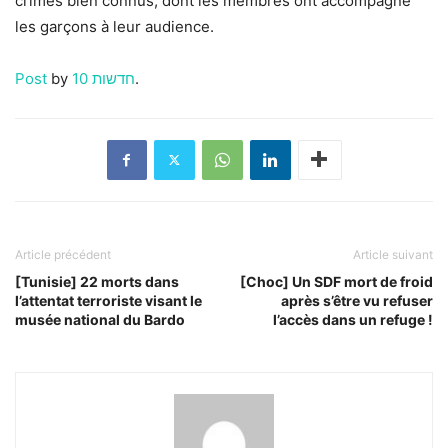
crimes bien connus, dont les membres ont accompagné
les garçons à leur audience.
Post
by ‎
חדשות 10
‎.
Article précédent
Article suivant
[Tunisie] 22 morts dans
[Choc] Un SDF mort de froid
l’attentat terroriste visant le
après s’être vu refuser
musée national du Bardo
l’accès dans un refuge !