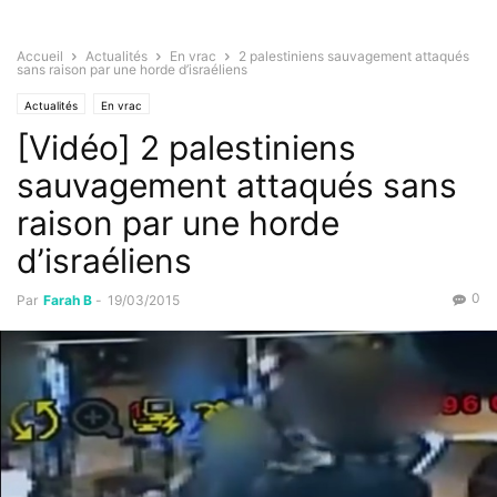
Accueil
Actualités
En vrac
2 palestiniens sauvagement attaqués
sans raison par une horde d’israéliens
Actualités
En vrac
[Vidéo] 2 palestiniens
sauvagement attaqués sans
raison par une horde
d’israéliens
0
Par
Farah B
-
19/03/2015