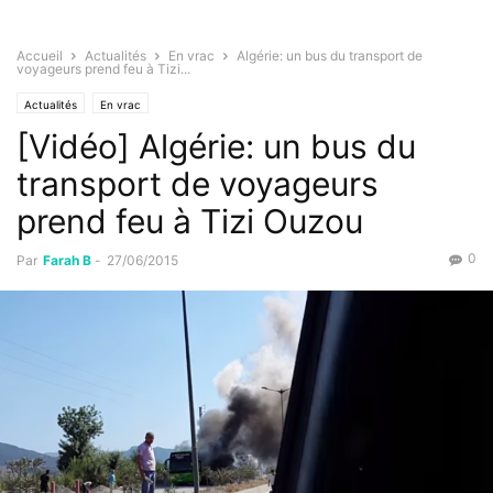
Accueil
Actualités
En vrac
Algérie: un bus du transport de
voyageurs prend feu à Tizi...
Actualités
En vrac
[Vidéo] Algérie: un bus du
transport de voyageurs
prend feu à Tizi Ouzou
0
Par
Farah B
-
27/06/2015