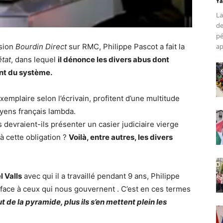
Ya
La
de
pé
ap
ssion
Bourdin Direct
sur RMC, Philippe Pascot a fait la
état
, dans lequel
il dénonce les divers abus dont
nt du système.
mplaire selon l’écrivain, profitent d’une multitude
oyens français lambda.
devraient-ils présenter un casier judiciaire vierge
à cette obligation ?
Voilà, entre autres, les divers
 Valls
avec qui il a travaillé pendant 9 ans, Philippe
face à ceux qui nous gouvernent . C’est en ces termes
t de la pyramide, plus ils s’en mettent plein les