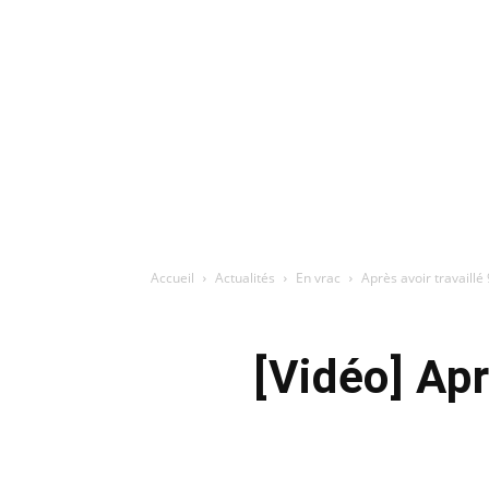
Accueil
Actualités
En vrac
Après avoir travaillé 
[Vidéo] Apr