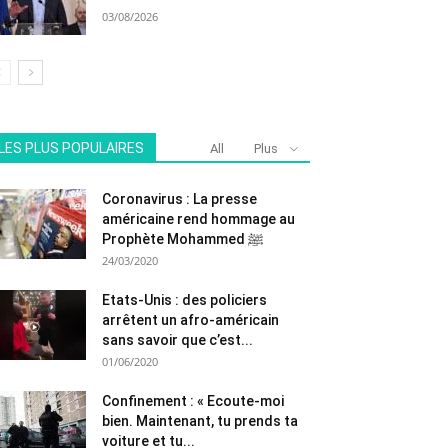
03/08/2026
LES PLUS POPULAIRES
All
Plus
Coronavirus : La presse
américaine rend hommage au
Prophète Mohammed ﷺ
24/03/2020
Etats-Unis : des policiers
arrêtent un afro-américain
sans savoir que c’est...
01/06/2020
Confinement : « Ecoute-moi
bien. Maintenant, tu prends ta
voiture et tu...