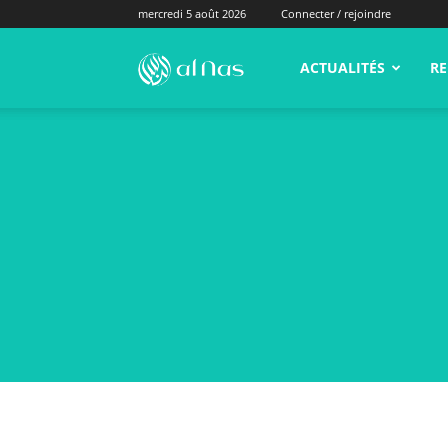
mercredi 5 août 2026
Connecter / rejoindre
alNas.fr
ACTUALITÉS
RE