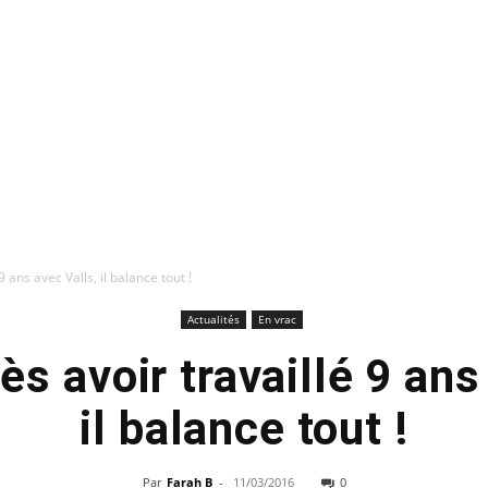
9 ans avec Valls, il balance tout !
Actualités
En vrac
ès avoir travaillé 9 ans
il balance tout !
Par
Farah B
-
11/03/2016
0