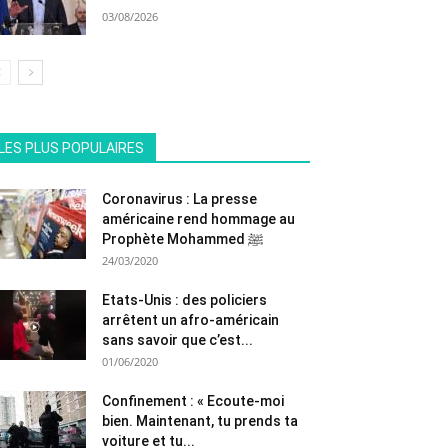
03/08/2026
All
En vedette
Tous les temps populaire
LES PLUS POPULAIRES
Plus
Coronavirus : La presse
américaine rend hommage au
Prophète Mohammed ﷺ
24/03/2020
Etats-Unis : des policiers
arrêtent un afro-américain
sans savoir que c’est...
01/06/2020
Confinement : « Ecoute-moi
bien. Maintenant, tu prends ta
voiture et tu...