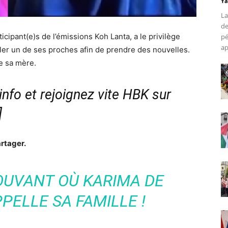
Ya
La
de
icipant(e)s de l’émissions Koh Lanta, a le privilège
pé
ap
ler un de ses proches afin de prendre des nouvelles.
re sa mère.
nfo et rejoignez vite HBK sur
]
rtager.
UVANT OÙ KARIMA DE
PELLE SA FAMILLE !