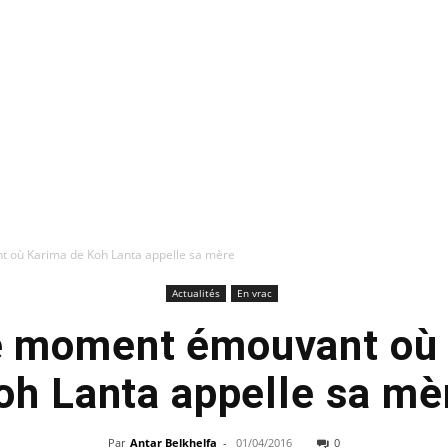
 où Karima de Koh Lanta appelle sa mère
Actualités
En vrac
e moment émouvant où
oh Lanta appelle sa mè
Par
Antar Belkhelfa
-
01/04/2016
0