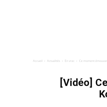
Accueil
Actualités
En vrac
Ce moment émouvant
[Vidéo] C
K