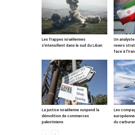
Les frappes israéliennes
Un analyste
s’intensifient dans le sud du Liban
revers stra
face à l’Iran
La justice israélienne suspend la
Les compag
démolition de commerces
européennes
palestiniens
du carbura