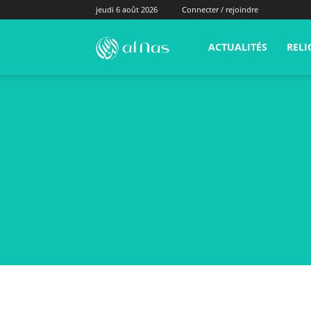
jeudi 6 août 2026
Connecter / rejoindre
alNas.fr
ACTUALITÉS
RELI