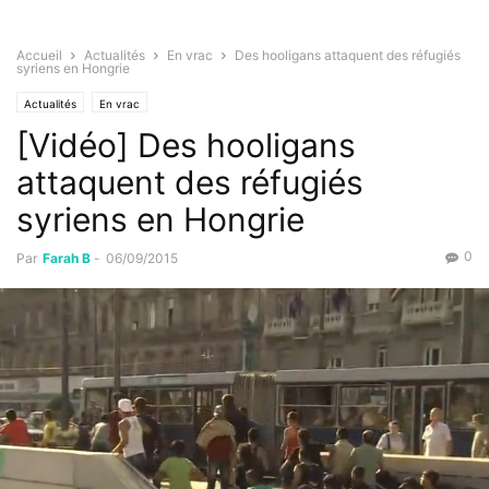
Accueil
Actualités
En vrac
Des hooligans attaquent des réfugiés
syriens en Hongrie
Actualités
En vrac
[Vidéo] Des hooligans
attaquent des réfugiés
syriens en Hongrie
0
Par
Farah B
-
06/09/2015