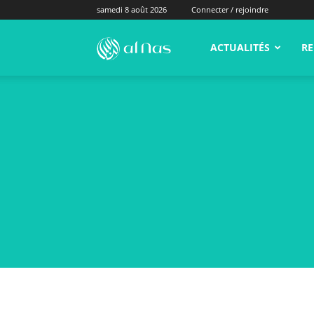
samedi 8 août 2026
Connecter / rejoindre
alNas.fr
ACTUALITÉS
RE