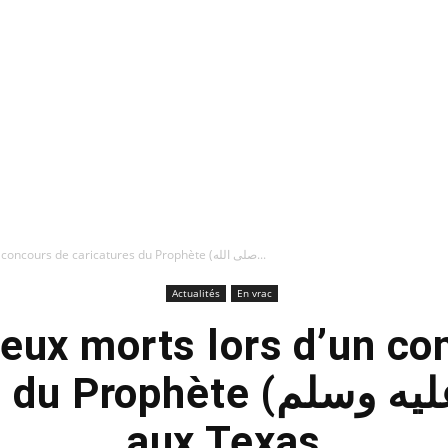
Deux morts lors d’un concours de caricatures du Prophète (صلى الله...
Actualités
En vrac
Deux morts lors d’un co
hète (صلى الله عليه وسلم )
aux Texas