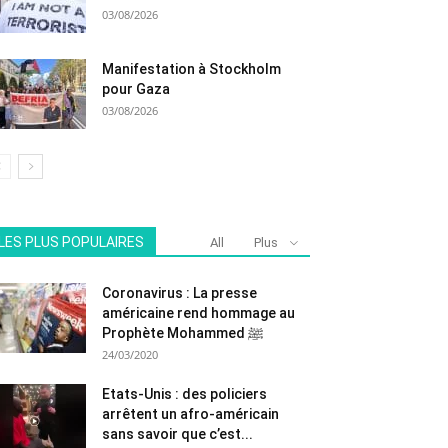
03/08/2026
Manifestation à Stockholm
pour Gaza
03/08/2026
LES PLUS POPULAIRES
All
Plus
Coronavirus : La presse
américaine rend hommage au
Prophète Mohammed ﷺ
24/03/2020
Etats-Unis : des policiers
arrêtent un afro-américain
sans savoir que c’est...