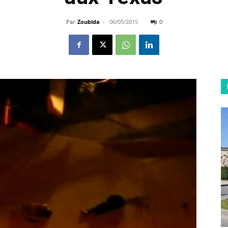
Par
Zoubida
-
06/05/2015
0