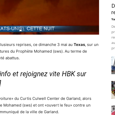
D
r
Ya
De
pr
re
au
lusieurs reprises, ce dimanche 3 mai au
Texas
, sur un
pr
catures du Prophète Mohamed (sws). Au terme de
été abattus.
nfo et rejoignez vite HBK sur
]
oiture» du Curtis Culwell Center de Garland, alors
de Mohamed (sws) et ont «ouvert le feu» contre un
communiqué de la ville de Garland.