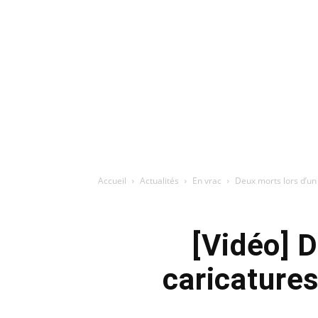
Accueil
Actualités
En vrac
[Vidéo] 
caricatures du Prop