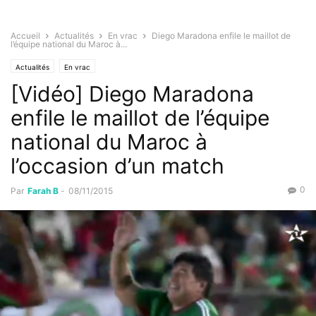
Accueil
Actualités
En vrac
Diego Maradona enfile le maillot de
l’équipe national du Maroc à...
Actualités
En vrac
[Vidéo] Diego Maradona
enfile le maillot de l’équipe
national du Maroc à
l’occasion d’un match
0
Par
Farah B
-
08/11/2015