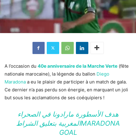
A l’occasion du
40e anniversaire de la Marche Verte
(fête
nationale marocaine), la légende du ballon
Diego
Maradona
a eu le plaisir de participer à un match de gala.
Ce dernier n’a pas perdu son énergie, en marquant un joli
but sous les acclamations de ses coéquipiers !
هدف الأسطورة مارادونا في الصحراء
المغربية بتعليق الشراطMARADONA
GOAL