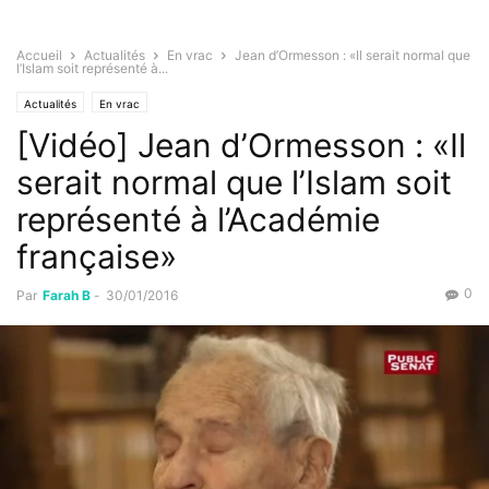
Accueil
Actualités
En vrac
Jean d’Ormesson : «Il serait normal que
l’Islam soit représenté à...
Actualités
En vrac
[Vidéo] Jean d’Ormesson : «Il
serait normal que l’Islam soit
représenté à l’Académie
française»
0
Par
Farah B
-
30/01/2016